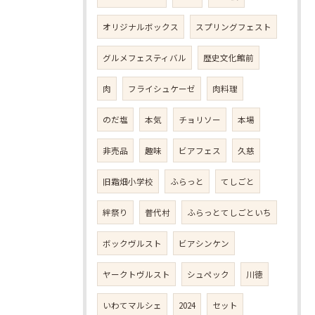
オリジナルボックス
スプリングフェスト
グルメフェスティバル
歴史文化館前
肉
フライシュケーゼ
肉料理
のだ塩
本気
チョリソー
本場
非売品
趣味
ビアフェス
久慈
旧霜畑小学校
ふらっと
てしごと
絆祭り
普代村
ふらっとてしごといち
ボックヴルスト
ビアシンケン
ヤークトヴルスト
シュペック
川徳
いわてマルシェ
2024
セット