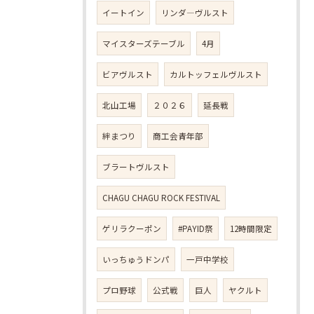
イートイン
リンダ―ヴルスト
マイスターズテーブル
4月
ビアヴルスト
カルトッフェルヴルスト
北山工場
２０２６
延長戦
絆まつり
商工会青年部
ブラートヴルスト
CHAGU CHAGU ROCK FESTIVAL
ゲリラクーポン
#PAYID祭
12時間限定
いっちゅうドンパ
一戸中学校
プロ野球
公式戦
巨人
ヤクルト