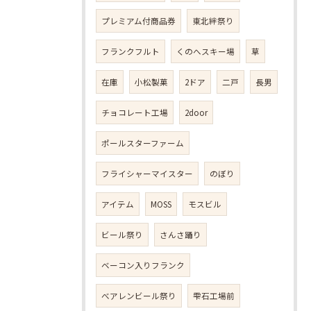
プレミアム付商品券
東北絆祭り
フランクフルト
くのへスキー場
草
在庫
小松製菓
2ドア
二戸
長男
チョコレート工場
2door
ポールスターファーム
フライシャーマイスター
のぼり
アイテム
MOSS
モスビル
ビール祭り
さんさ踊り
ベーコン入りフランク
べアレンビール祭り
雫石工場前