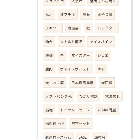
クラフト市
久慈市
盛岡さんさ踊り
九戸
オブチキ
雫石
おやつ部
チキソニ
商談会
獣
トラクター
仙台
レトルト商品
アイスバイン
機械
牛
マイスター
ジビエ
鹿肉
ヴァイスヴルスト
ゆず
大いわて展
日本橋高島屋
光回線
ソフトバンク光
ひかり電話
電波無し
隔絶
ドイツソーセージ
2024年問題
送料値上げ
限定セット
豚肩ロースハム
BASE
頒布会