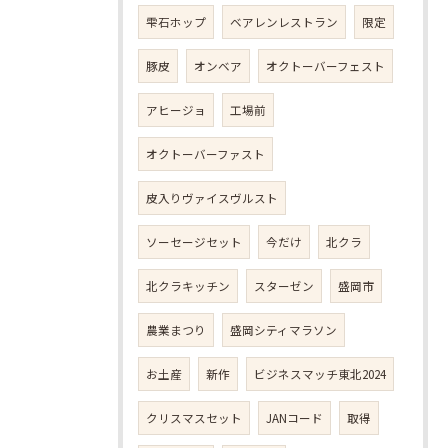
雫石ホップ
ベアレンレストラン
限定
豚皮
オンベア
オクトーバーフェスト
アヒージョ
工場前
オクトーバーファスト
皮入りヴァイスヴルスト
ソーセージセット
今だけ
北クラ
北クラキッチン
スターゼン
盛岡市
農業まつり
盛岡シティマラソン
お土産
新作
ビジネスマッチ東北2024
クリスマスセット
JANコード
取得