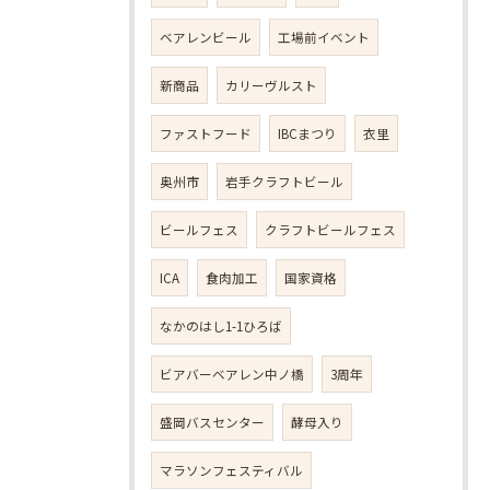
ベアレンビール
工場前イベント
新商品
カリーヴルスト
ファストフード
IBCまつり
衣里
奥州市
岩手クラフトビール
ビールフェス
クラフトビールフェス
ICA
食肉加工
国家資格
なかのはし1-1ひろば
ビアバーベアレン中ノ橋
3周年
盛岡バスセンター
酵母入り
マラソンフェスティバル