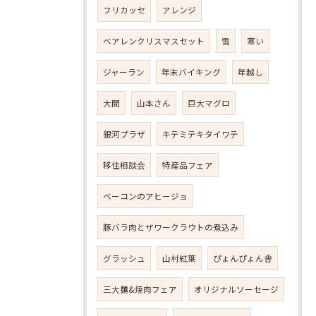
フリカッセ
アレンジ
ベアレンクリスマスセット
雪
寒い
ジャーラン
年末バイキング
年越し
大間
山本さん
巨大マグロ
銀河プラザ
キテミテキタイワテ
移住相談会
特産品フェア
ベーコンのアヒージョ
豚バラ肉とザワークラウトの煮込み
グラッシュ
山村紅葉
ぴょんぴょん舎
三大麺&焼肉フェア
オリジナルソーセージ