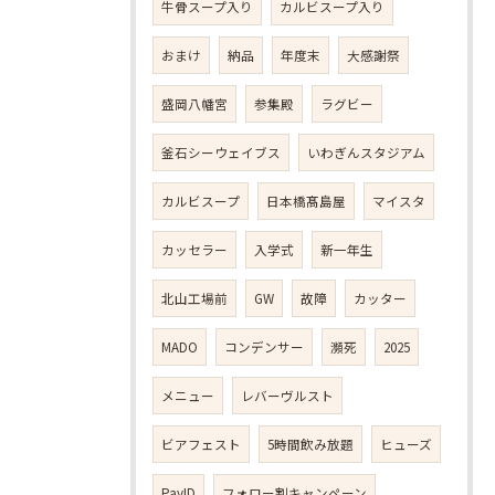
牛骨スープ入り
カルビスープ入り
おまけ
納品
年度末
大感謝祭
盛岡八幡宮
参集殿
ラグビー
釜石シーウェイブス
いわぎんスタジアム
カルビスープ
日本橋髙島屋
マイスタ
カッセラー
入学式
新一年生
北山工場前
GW
故障
カッター
MADO
コンデンサー
瀕死
2025
メニュー
レバーヴルスト
ビアフェスト
5時間飲み放題
ヒューズ
PayID
フォロー割キャンペーン