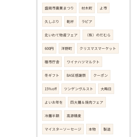
盛岡市農業まつり
材木町
よ市
久しぶり
乾杯
ラピア
北いわて物産フェア
（株）のだむら
600円
洋野町
クリスマスマーケット
種市庁舎
ワイナハツマルクト
冬ギフト
BASE感謝祭
クーポン
15％off
ツンゲンヴルスト
大晦日
よいお年を
四大麺＆焼肉フェア
冷麺半額
高源精麦
マイスターソーセージ
本物
製造