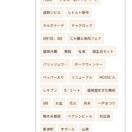
遠野ジビエ
レトルト新作
カルボナード
チャグロック
6月7日、8日
三大麺＆焼肉フェア
盛岡冷麺
嶌田
社長
誕生日セット
パリッジュワ―
ポークウィンナー
ペッパー入り
リニューアル
MOSSビル
レキブン
8／１～４
盛岡歴史文化館前
8月
お盆
花火
月末
一戸まつり
駒木米穀店
べアレンビール
初出店
紫波町
オガール
山車