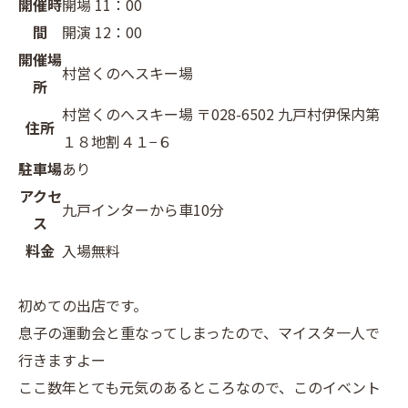
開催時
開場 11：00
間
開演 12：00
開催場
村営くのへスキー場
所
村営くのへスキー場 〒028-6502 九戸村伊保内第
住所
１８地割４１−６
駐車場
あり
アクセ
九戸インターから車10分
ス
料金
入場無料
初めての出店です。
息子の運動会と重なってしまったので、マイスタ一人で
行きますよー
ここ数年とても元気のあるところなので、このイベント