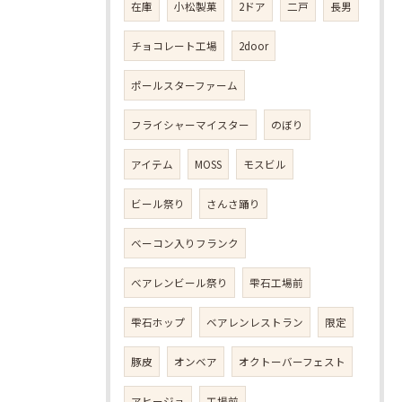
在庫
小松製菓
2ドア
二戸
長男
チョコレート工場
2door
ポールスターファーム
フライシャーマイスター
のぼり
アイテム
MOSS
モスビル
ビール祭り
さんさ踊り
ベーコン入りフランク
べアレンビール祭り
雫石工場前
雫石ホップ
ベアレンレストラン
限定
豚皮
オンベア
オクトーバーフェスト
アヒージョ
工場前