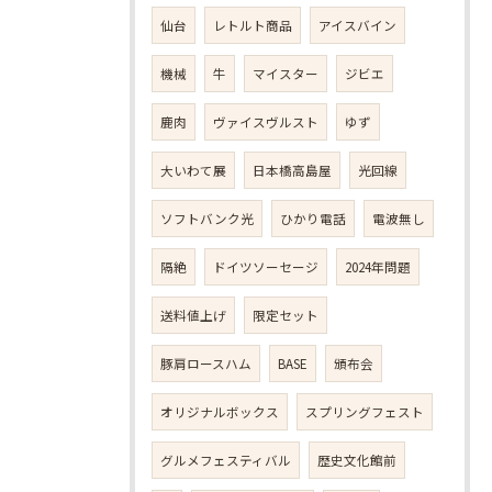
仙台
レトルト商品
アイスバイン
機械
牛
マイスター
ジビエ
鹿肉
ヴァイスヴルスト
ゆず
大いわて展
日本橋高島屋
光回線
ソフトバンク光
ひかり電話
電波無し
隔絶
ドイツソーセージ
2024年問題
送料値上げ
限定セット
豚肩ロースハム
BASE
頒布会
オリジナルボックス
スプリングフェスト
グルメフェスティバル
歴史文化館前