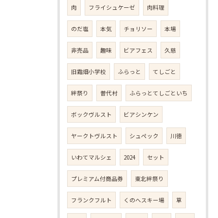
肉
フライシュケーゼ
肉料理
のだ塩
本気
チョリソー
本場
非売品
趣味
ビアフェス
久慈
旧霜畑小学校
ふらっと
てしごと
絆祭り
普代村
ふらっとてしごといち
ボックヴルスト
ビアシンケン
ヤークトヴルスト
シュペック
川徳
いわてマルシェ
2024
セット
プレミアム付商品券
東北絆祭り
フランクフルト
くのへスキー場
草