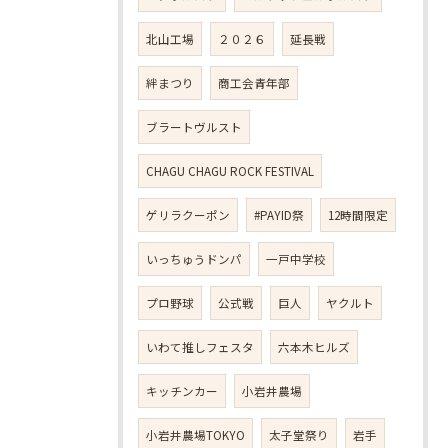
北山工場
２０２６
延長戦
絆まつり
商工会青年部
ブラートヴルスト
CHAGU CHAGU ROCK FESTIVAL
ゲリラクーポン
#PAYID祭
12時間限定
いっちゅうドンパ
一戸中学校
プロ野球
公式戦
巨人
ヤクルト
いわて推しフェスタ
六本木ヒルズ
キッチンカー
小岩井農場
小岩井農場TOKYO
太子堂祭り
岩手