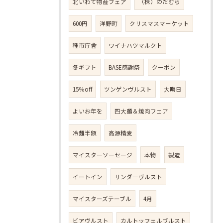
北いわて物産フェア
（株）のだむら
600円
洋野町
クリスマスマーケット
種市庁舎
ワイナハツマルクト
冬ギフト
BASE感謝祭
クーポン
15％off
ツンゲンヴルスト
大晦日
よいお年を
四大麺＆焼肉フェア
冷麺半額
高源精麦
マイスターソーセージ
本物
製造
イートイン
リンダ―ヴルスト
マイスターズテーブル
4月
ビアヴルスト
カルトッフェルヴルスト