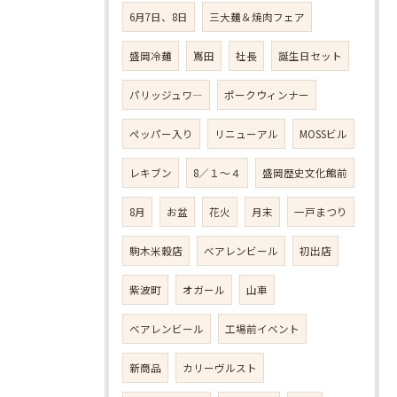
6月7日、8日
三大麺＆焼肉フェア
盛岡冷麺
嶌田
社長
誕生日セット
パリッジュワ―
ポークウィンナー
ペッパー入り
リニューアル
MOSSビル
レキブン
8／１～４
盛岡歴史文化館前
8月
お盆
花火
月末
一戸まつり
駒木米穀店
べアレンビール
初出店
紫波町
オガール
山車
ベアレンビール
工場前イベント
新商品
カリーヴルスト