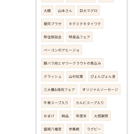
大間
山本さん
巨大マグロ
銀河プラザ
キテミテキタイワテ
移住相談会
特産品フェア
ベーコンのアヒージョ
豚バラ肉とザワークラウトの煮込み
グラッシュ
山村紅葉
ぴょんぴょん舎
三大麺&焼肉フェア
オリジナルソーセージ
牛骨スープ入り
カルビスープ入り
おまけ
納品
年度末
大感謝祭
盛岡八幡宮
参集殿
ラグビー