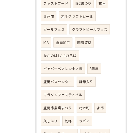
ファストフード
IBCまつり
衣里
奥州市
岩手クラフトビール
ビールフェス
クラフトビールフェス
ICA
食肉加工
国家資格
なかのはし1-1ひろば
ビアバーベアレン中ノ橋
3周年
盛岡バスセンター
酵母入り
マラソンフェスティバル
盛岡市農業まつり
材木町
よ市
久しぶり
乾杯
ラピア