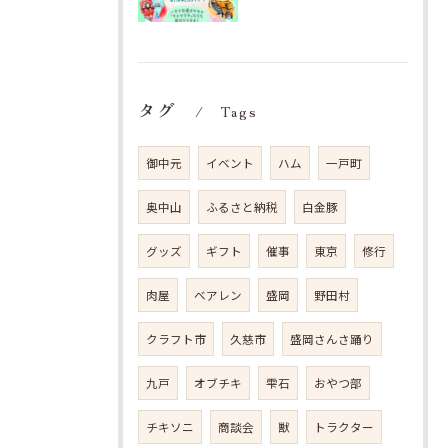
タグ
Tags
御中元
イベント
ハム
一戸町
奥中山
ふるさと納税
白金豚
グッズ
ギフト
催事
東京
修行
肉屋
ベアレン
盛岡
野田村
クラフト市
久慈市
盛岡さんさ踊り
九戸
オブチキ
雫石
おやつ部
チキソニ
商談会
獣
トラクター