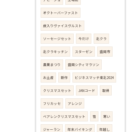
オクトーバーファスト
皮入りヴァイスヴルスト
ソーセージセット
今だけ
北クラ
北クラキッチン
スターゼン
盛岡市
農業まつり
盛岡シティマラソン
お土産
新作
ビジネスマッチ東北2024
クリスマスセット
JANコード
取得
フリカッセ
アレンジ
ベアレンクリスマスセット
雪
寒い
ジャーラン
年末バイキング
年越し